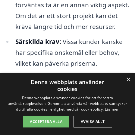
förväntas ta är en annan viktig aspekt.
Om det är ett stort projekt kan det
kräva längre tid och mer resurser.
Särskilda krav:
Vissa kunder kanske
har specifika önskemål eller behov,
vilket kan påverka priserna.
×
En annan faktor att ha i åtanke när man
Denna webbplats använder
cookies
letar efter
flyttstädning i Algutsrum
är
Denna webbplats använder cookies för att förbättra
var du hämtar dina offerter. Genom att
användarupplevelsen. Genom att använda vår webbplats samtycker
du till alla cookies i enlighet med vår cookiepolicy.
Läs mer
jämföra flera företag kan du få en bättre
ACCEPTERA ALLA
AVVISA ALLT
förståelse för marknadspriserna och hitta