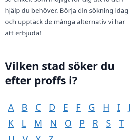
hjälp du behöver. Börja din sökning idag
och upptäck de många alternativ vi har
att erbjuda!
Vilken stad söker du
efter proffs i?
A
B
C
D
E
F
G
H
I
J
K
L
M
N
O
P
R
S
T
U
V
Y
Z