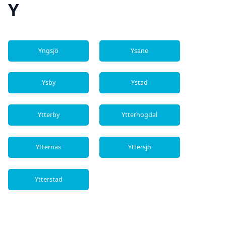
Y
Yngsjö
Ysane
Ysby
Ystad
Ytterby
Ytterhogdal
Ytternäs
Yttersjö
Ytterstad