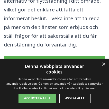
alternativ för flyttstädning i ditt område,
vilket gör det enklare att fatta ett
informerat beslut. Tveka inte att ta reda
på mer om de tjänster som erbjuds och
ställ frågor för att säkerställa att du får
den städning du förväntar dig.
Få 3 erbjudanden, gratis och utan
×
Denna webbplats använder
förpliktelser
cookies
Denna webbplats använder cookies för att förbättra
användarupplevelsen. Genom att använda vår webbplats samtycker
du till alla cookies i enlighet med vår cookiepolicy.
Läs mer
Sök efter en
ACCEPTERA ALLA
AVVISA ALLT