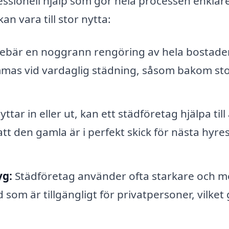
essionell hjälp som gör hela processen enklare
n vara till stor nytta:
nebär en noggrann rengöring av hela bostade
mmas vid vardaglig städning, såsom bakom st
tar in eller ut, kan ett städföretag hjälpa till 
 att den gamla är i perfekt skick för nästa hyre
yg:
Städföretag använder ofta starkare och m
som är tillgängligt för privatpersoner, vilket 