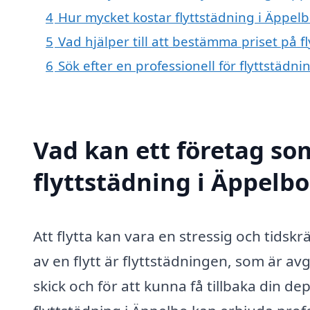
4
Hur mycket kostar flyttstädning i Äppelb
5
Vad hjälper till att bestämma priset på f
6
Sök efter en professionell för flyttstädn
Vad kan ett företag som
flyttstädning i Äppelbo
Att flytta kan vara en stressig och tids
av en flytt är flyttstädningen, som är a
skick och för att kunna få tillbaka din de