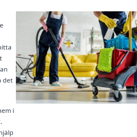
de
hitta
t
kan
a det
hem i
.
hjälp