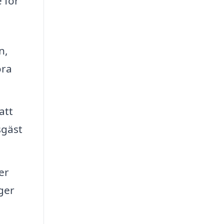
 för
n,
ora
att
sgäst
er
ger