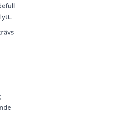
efull
lytt.
krävs
,
ande