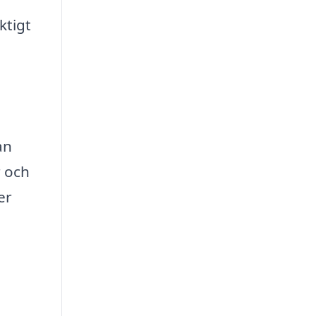
ktigt
an
r och
er