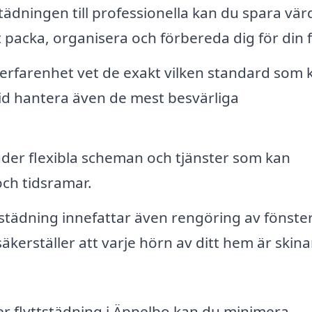
ädningen till professionella kan du spara värd
t packa, organisera och förbereda dig för din f
rfarenhet vet de exakt vilken standard som 
tid hantera även de mest besvärliga
er flexibla scheman och tjänster som kan
och tidsramar.
städning innefattar även rengöring av fönster
säkerställer att varje hörn av ditt hem är skin
er flyttstädning i Äppelbo kan du minimera