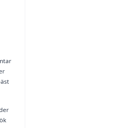
ämtar
er
bäst
uder
kök