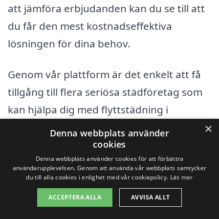
att jämföra erbjudanden kan du se till att
du får den mest kostnadseffektiva
lösningen för dina behov.
Genom vår plattform är det enkelt att få
tillgång till flera seriösa städföretag som
kan hjälpa dig med flyttstädning i
Åtvidaberg. Ta första steget mot en
×
Denna webbplats använder
smidig flytt genom att efterfråga offerter
cookies
Denna webbplats använder cookies för att förbättra
och boka tjänster online.
användarupplevelsen. Genom att använda vår webbplats samtycker
du till alla cookies i enlighet med vår cookiepolicy.
Läs mer
Få 3 erbjudanden, gratis och utan
ACCEPTERA ALLA
AVVISA ALLT
förpliktelser