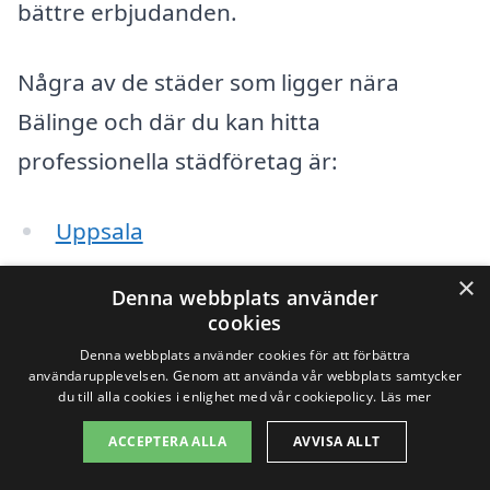
bättre erbjudanden.
Några av de städer som ligger nära
Bälinge och där du kan hitta
professionella städföretag är:
Uppsala
Lund
×
Denna webbplats använder
cookies
Örebro
Denna webbplats använder cookies för att förbättra
användarupplevelsen. Genom att använda vår webbplats samtycker
Västerås
du till alla cookies i enlighet med vår cookiepolicy.
Läs mer
ACCEPTERA ALLA
AVVISA ALLT
Eskilstuna