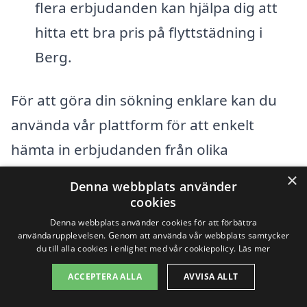
flera erbjudanden kan hjälpa dig att
hitta ett bra pris på flyttstädning i
Berg.
För att göra din sökning enklare kan du
använda vår plattform för att enkelt
hämta in erbjudanden från olika
städfirmor. Genom att fylla i några
×
Denna webbplats använder
grundläggande detaljer om din flytt och
cookies
vilken typ av städning du behöver, kan du
Denna webbplats använder cookies för att förbättra
användarupplevelsen. Genom att använda vår webbplats samtycker
snabbt få flera alternativ och jämföra
du till alla cookies i enlighet med vår cookiepolicy.
Läs mer
priser och tjänster. Tänk också på att läsa
ACCEPTERA ALLA
AVVISA ALLT
recensioner och omdömen om de olika