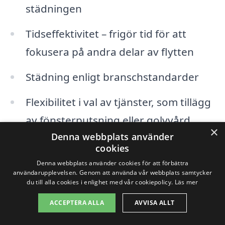
städningen
Tidseffektivitet – frigör tid för att
fokusera på andra delar av flytten
Städning enligt branschstandarder
Flexibilitet i val av tjänster, som tillägg
av fönsterputsning eller golvvård
×
Denna webbplats använder
Tillgång till specialiserade
cookies
rengöringsmedel och utrustning
Denna webbplats använder cookies för att förbättra
användarupplevelsen. Genom att använda vår webbplats samtycker
du till alla cookies i enlighet med vår cookiepolicy.
Läs mer
Förutom Bjursås finns det flera
ACCEPTERA ALLA
AVVISA ALLT
närliggande städer där du också kan hitta