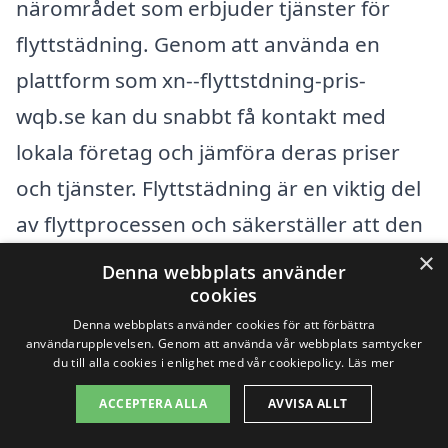
närområdet som erbjuder tjänster för
flyttstädning. Genom att använda en
plattform som xn--flyttstdning-pris-
wqb.se kan du snabbt få kontakt med
lokala företag och jämföra deras priser
och tjänster. Flyttstädning är en viktig del
av flyttprocessen och säkerställer att den
nya bostaden är ren och inbjudande.
×
Denna webbplats använder
cookies
Här är några av de omkringliggande
Denna webbplats använder cookies för att förbättra
användarupplevelsen. Genom att använda vår webbplats samtycker
städerna där du kan få hjälp med
du till alla cookies i enlighet med vår cookiepolicy.
Läs mer
flyttstädning:
ACCEPTERA ALLA
AVVISA ALLT