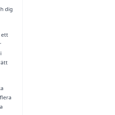
h dig
 ett
r
i
rätt
ka
flera
ra