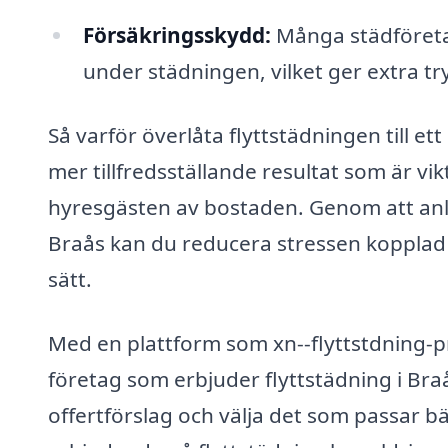
Försäkringsskydd:
Många städföreta
under städningen, vilket ger extra tr
Så varför överlåta flyttstädningen till e
mer tillfredsställande resultat som är vi
hyresgästen av bostaden. Genom att anlita
Braås kan du reducera stressen kopplad till
sätt.
Med en plattform som xn--flyttstdning-pr
företag som erbjuder flyttstädning i Braå
offertförslag och välja det som passar bä