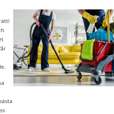
ätt!
ch
et
Vår
de.
ka
bästa
oss