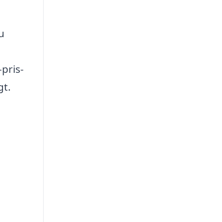
u
pris-
gt.