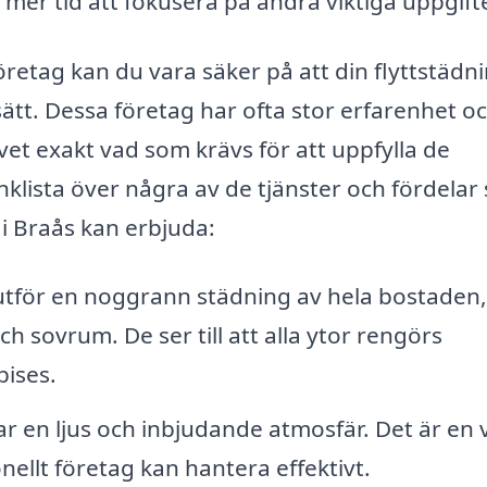
mer tid att fokusera på andra viktiga uppgifte
öretag kan du vara säker på att din flyttstädn
 sätt. Dessa företag har ofta stor erfarenhet o
vet exakt vad som krävs för att uppfylla de
nklista över några av de tjänster och fördelar
 i Braås kan erbjuda:
tför en noggrann städning av hela bostaden,
 sovrum. De ser till att alla ytor rengörs
bises.
 en ljus och inbjudande atmosfär. Det är en v
nellt företag kan hantera effektivt.