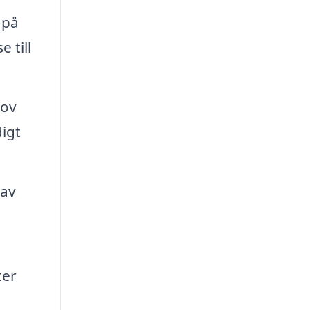
 på
 till
rov
digt
 av
ter