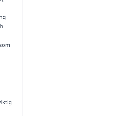
r.
ing
ch
 som
iktig