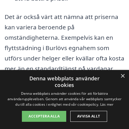
Det är också värt att nämna att priserna
kan variera beroende på
omständigheterna. Exempelvis kan en
flyttstädning i Burlövs egnahem som
utförs under helger eller kvällar ofta kosta
mer än en standardtjänst på vardagar.
×
Denna webbplats använder
För att få en exakt prisuppgift är det
cookies
rekommenderat att begära offert från
Denna webbplats använder cookies för att förbättra
flera städfirmor. På så sätt får du en
användarupplevelsen. Genom att använda vår webbplats samtycker
du till alla cookies i enlighet med vår cookiepolicy.
Läs mer
överblick över vilka alternativ som finns
ACCEPTERA ALLA
AVVISA ALLT
och kan välja det bästa erbjudandet som