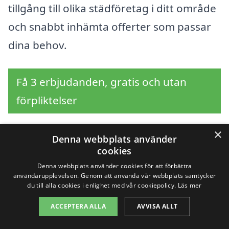
tillgång till olika städföretag i ditt område
och snabbt inhämta offerter som passar
dina behov.
Få 3 erbjudanden, gratis och utan
förpliktelser
×
Denna webbplats använder
cookies
Sök efter en
Denna webbplats använder cookies för att förbättra
professionell för
användarupplevelsen. Genom att använda vår webbplats samtycker
du till alla cookies i enlighet med vår cookiepolicy.
Läs mer
flyttstädning i andra
ACCEPTERA ALLA
AVVISA ALLT
städer nära Delary