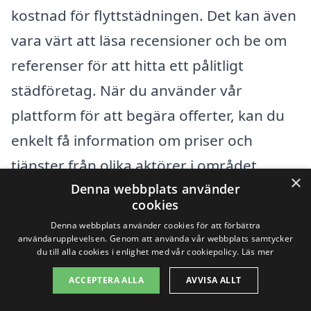
kostnad för flyttstädningen. Det kan även
vara värt att läsa recensioner och be om
referenser för att hitta ett pålitligt
städföretag. När du använder vår
plattform för att begära offerter, kan du
enkelt få information om priser och
tjänster från olika aktörer i området,
×
Denna webbplats använder
vilket ger dig bättre möjlighet att fatta ett
cookies
informerat beslut för din
flyttstädning i
Denna webbplats använder cookies för att förbättra
Fagerfjäll
.
användarupplevelsen. Genom att använda vår webbplats samtycker
du till alla cookies i enlighet med vår cookiepolicy.
Läs mer
ACCEPTERA ALLA
AVVISA ALLT
Få 3 erbjudanden, gratis och utan