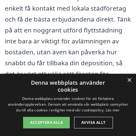
enkelt få kontakt med lokala städföretag
och få de bästa erbjudandena direkt. Tänk
på att en noggrant utförd flyttstädning
inte bara är viktigt för avlämningen av
bostaden, utan även kan påverka hur
snabbt du får tillbaka din deposition, så
det är värt att välja rätt företag för
×
Denna webbplats använder
jobbet.
cookies
Denna webbplats använder cookies för att förbättra
användarupplevelsen. Genom att använda vår webbplats samtycker
Få 3 erbjudanden, gratis och utan
du till alla cookies i enlighet med vår cookiepolicy.
Läs mer
förpliktelser
ACCEPTERA ALLA
AVVISA ALLT