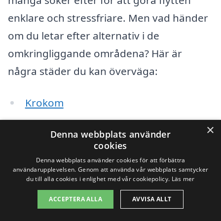
många söker efter för att göra flytten
enklare och stressfriare. Men vad händer
om du letar efter alternativ i de
omkringliggande områdena? Här är
några städer du kan överväga:
Krokom
Ås
×
Denna webbplats använder
cookies
Matfors
Denna webbplats använder cookies för att förbättra
användarupplevelsen. Genom att använda vår webbplats samtycker
Frövi
du till alla cookies i enlighet med vår cookiepolicy.
Läs mer
Lidsjöberg
ACCEPTERA ALLA
AVVISA ALLT