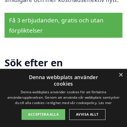
Få 3 erbjudanden, gratis och utan
förpliktelser
Sök efter en
professionell för
×
Denna webbplats använder
cookies
flyttstädning i andra
Denna webbplats använder cookies för att förbättra
städer nära Fornåsa
användarupplevelsen. Genom att använda vår webbplats samtycker
du till alla cookies i enlighet med vår cookiepolicy.
Läs mer
ACCEPTERA ALLA
AVVISA ALLT
Att flytta kan vara en utmanande process,