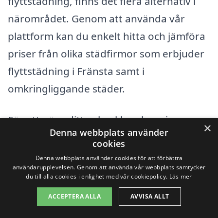
flyttstädning, finns det flera alternativ i
närområdet. Genom att använda vår
plattform kan du enkelt hitta och jämföra
priser från olika städfirmor som erbjuder
flyttstädning i Fränsta samt i
omkringliggande städer.
För att göra ditt val enklare har vi
×
Denna webbplats använder
sammanställt en lista över några av de
cookies
närliggande städerna där du också kan
Denna webbplats använder cookies för att förbättra
användarupplevelsen. Genom att använda vår webbplats samtycker
hitta professionella städtjänster:
du till alla cookies i enlighet med vår cookiepolicy.
Läs mer
ACCEPTERA ALLA
AVVISA ALLT
Þänsta