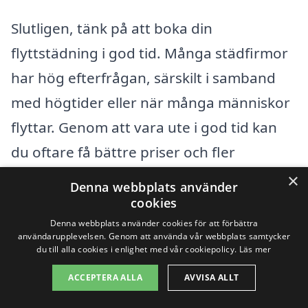
Slutligen, tänk på att boka din
flyttstädning i god tid. Många städfirmor
har hög efterfrågan, särskilt i samband
med högtider eller när många människor
flyttar. Genom att vara ute i god tid kan
du oftare få bättre priser och fler
alternativ att välja mellan.
×
Denna webbplats använder
cookies
Få 3 erbjudanden, gratis och utan
Denna webbplats använder cookies för att förbättra
användarupplevelsen. Genom att använda vår webbplats samtycker
förpliktelser
du till alla cookies i enlighet med vår cookiepolicy.
Läs mer
ACCEPTERA ALLA
AVVISA ALLT