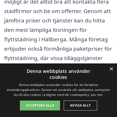
möjligt är det alltid bra att kontakta flera
städfirmor och be om offerter. Genom att
jämföra priser och tjänster kan du hitta
den mest lämpliga lösningen för
flyttstädning i Hällberga. Många företag
erbjuder också förmånliga paketpriser för
flyttstädning, där vissa tilläggstjänster
ingår, vilket kan vara värt att överväga.
×
Denna webbplats använder
cookies
Genom att vara välinformerad och ställa
Denna webbplats använder cookies för att förbättra
användarupplevelsen. Genom att använda vår webbplats samtycker
frågor till städfirmorna kan du lättare
du till alla cookies i enlighet med vår cookiepolicy.
Läs mer
fatta ett beslut och se till att din
ACCEPTERA ALLA
AVVISA ALLT
flyttstädning blir både prisvärd och