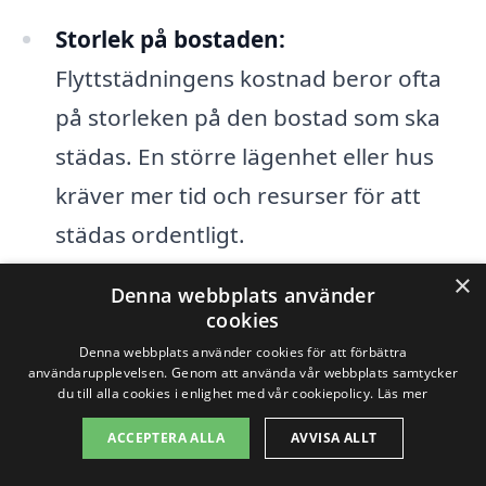
Storlek på bostaden:
Flyttstädningens kostnad beror ofta
på storleken på den bostad som ska
städas. En större lägenhet eller hus
kräver mer tid och resurser för att
städas ordentligt.
×
Städföretagets erfarenhet:
Mer
Denna webbplats använder
cookies
erfarna städfirmor kan ha högre
Denna webbplats använder cookies för att förbättra
priser, men de erbjuder ofta högre
användarupplevelsen. Genom att använda vår webbplats samtycker
du till alla cookies i enlighet med vår cookiepolicy.
Läs mer
kvalitet och pålitlighet, vilket kan vara
ACCEPTERA ALLA
AVVISA ALLT
värt kostnaden.