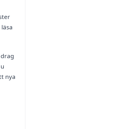
ster
 läsa
 drag
du
tt nya