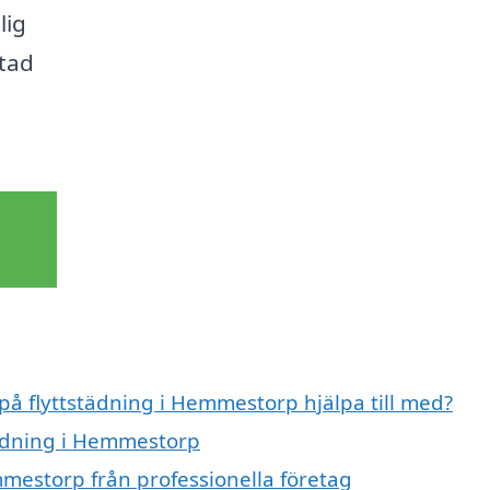
lig
stad
 på flyttstädning i Hemmestorp hjälpa till med?
städning i Hemmestorp
mmestorp från professionella företag