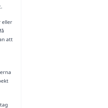
t.
 eller
få
an att
serna
pekt
etag