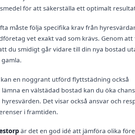
gsmedel för att säkerställa ett optimalt resulta
fta måste följa specifika krav från hyresvärdar
dföretag vet exakt vad som krävs. Genom att 
tt du smidigt går vidare till din nya bostad ut
 gamla.
 kan en noggrant utförd flyttstädning också
t lämna en välstädad bostad kan du öka chan
rån hyresvärden. Det visar också ansvar och res
erenser i framtiden.
estorp
är det en god idé att jämföra olika för