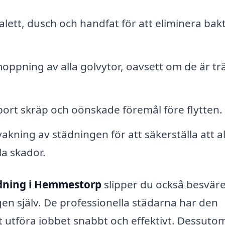
lett, dusch och handfat för att eliminera bakt
ning av alla golvytor, oavsett om de är trä
bort skräp och oönskade föremål före flytten.
kning av städningen för att säkerställa att all
la skador.
ädning i Hemmestorp
slipper du också besväre
en själv. De professionella städarna har den
t utföra jobbet snabbt och effektivt. Dessuto