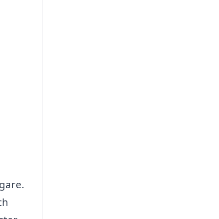
gare.
ch