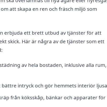
m ska överlämnas till nya ägare eller hyresgäs
 om att skapa en ren och fräsch miljö som
n erbjuda ett brett utbud av tjänster för att
ekt skick. Här är några av de tjänster som ett
d:
tädning av hela bostaden, inklusive alla rum,
 bättre intryck och gör hemmets interiör ljusa
skräp från köksskåp, bänkar och apparater för 