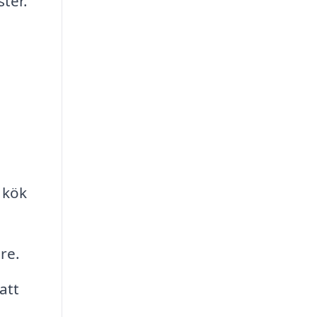
ter.
 kök
re.
att