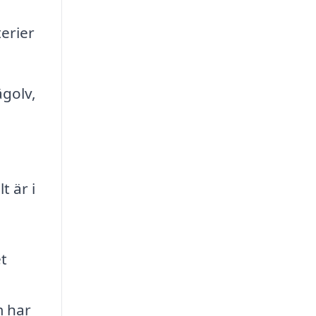
erier
golv,
t är i
t
m har