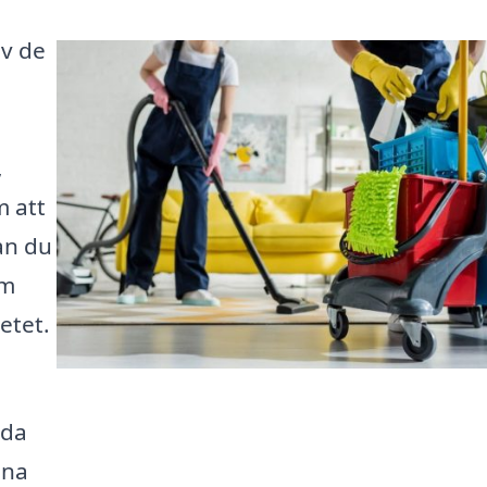
av de
,
m att
an du
om
etet.
dda
ina