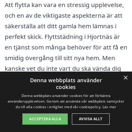
Att flytta kan vara en stressig upplevelse,
och en av de viktigaste aspekterna är att
säkerställa att ditt gamla hem lämnas i
perfekt skick. Flyttstädning i Hjortnäs är
en tjänst som många behöver för att få en
smidig övergång till sitt nya hem. Men
kanske vet du inte vart du ska vända dig
×
för att hitta en pålitlig och professionell
Denna webbplats använder
cookies
städfirma. Låt oss hjälpa dig att navigera i
Denna webbplats använder cookies för att förbättra
detta.
användarupplevelsen. Genom att använda vår webbplats samtycker
du till alla cookies i enlighet med vår cookiepolicy.
Läs mer
Det finns flera städer i närheten av
ACCEPTERA ALLA
AVVISA ALLT
Hjortnäs där du kan hitta kompetenta