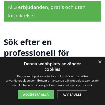
Få 3 erbjudanden, gratis och utan
förpliktelser
Sök efter en
professionell för
×
flyttstädning i andra
Denna webbplats använder
cookies
städer nära Hyssna
Denna webbplats använder cookies för att förbättra
användarupplevelsen. Genom att använda vår webbplats samtycker
du till alla cookies i enlighet med vår cookiepolicy.
Läs mer
Att hitta hjälp med flyttstädning i Hyssna
ACCEPTERA ALLA
AVVISA ALLT
kan kännas överväldigande, särskilt när