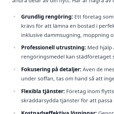
andra delar av din flytt. Här är några av
Grundlig rengöring:
Ett företag som 
krävs för att lämna en bostad i perf
inklusive dammsugning, moppning och 
Professionell utrustning:
Med hjälp a
rengöringsmedel kan städföretaget se t
Fokusering på detaljer:
Även de mest
under soffan, tas om hand så att ing
Flexibla tjänster:
Företag inom flytts
skräddarsydda tjänster för att passa
Kostnadseffektiva lösningar:
Genom 