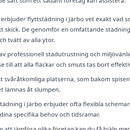
 de sätt som ett sådant företag kan assistera:
erbjuder flyttstädning i Järbo vet exakt vad 
ekt skick. De genomför en omfattande städning
tvätt av alla ytor.
v professionell städutrustning och miljövänl
ill att alla fläckar och smuts tas bort effekti
 svåråtkomliga platserna, som bakom spisen 
et lämnas åt slumpen.
tädning i Järbo erbjuder ofta flexibla schema
 dina specifika behov och tidsramar.
att jämföra olika företag kan du få hjälp med