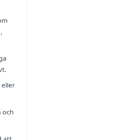
som
,
iga
vt.
eller
n och
 att