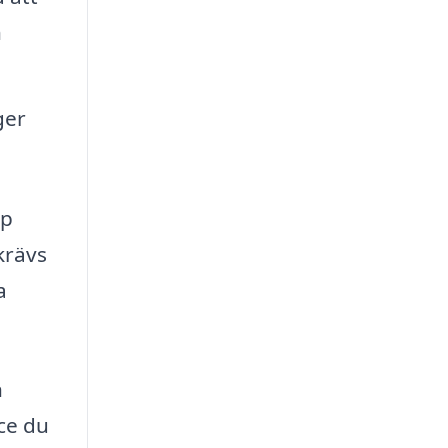
h
ger
lp
krävs
a
h
ice du