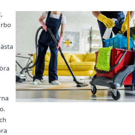
,
ärbo
nästa
göra
rna
o.
och
bra