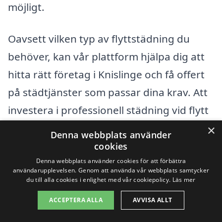
möjligt.
Oavsett vilken typ av flyttstädning du
behöver, kan vår plattform hjälpa dig att
hitta rätt företag i Knislinge och få offert
på städtjänster som passar dina krav. Att
investera i professionell städning vid flytt
kan vara avgörande för att göra
×
Denna webbplats använder
övergången till ditt nya hem smidigare.
cookies
Denna webbplats använder cookies för att förbättra
användarupplevelsen. Genom att använda vår webbplats samtycker
Få 3 erbjudanden, gratis och utan
du till alla cookies i enlighet med vår cookiepolicy.
Läs mer
förpliktelser
ACCEPTERA ALLA
AVVISA ALLT