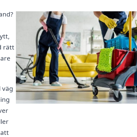
land?
ytt,
 rätt
gare
l väg
ning
ver
ler
att