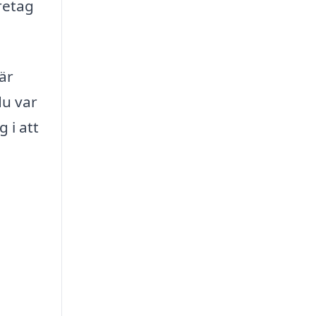
öretag
är
du var
 i att