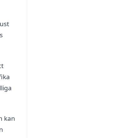
just
s
tt
fika
liga
ch kan
en