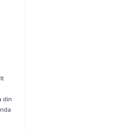
lt
a din
ända