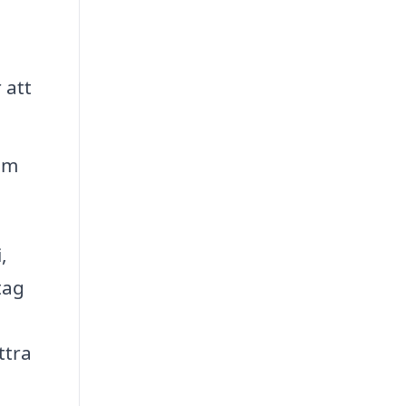
 att
om
,
tag
ttra