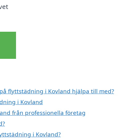
vet
på flyttstädning i Kovland hjälpa till med?
ädning i Kovland
land från professionella företag
d?
lyttstädning i Kovland?