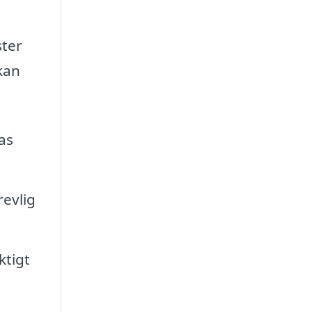
ster
kan
as
revlig
ktigt