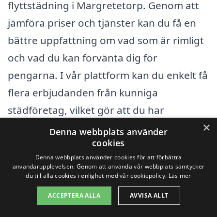
flyttstädning i Margretetorp. Genom att
jämföra priser och tjänster kan du få en
bättre uppfattning om vad som är rimligt
och vad du kan förvänta dig för
pengarna. I vår plattform kan du enkelt få
flera erbjudanden från kunniga
städföretag, vilket gör att du har
×
möjlighet att hitta det bästa alternativet
Denna webbplats använder
cookies
för just dina behov.
Denna webbplats använder cookies för att förbättra
användarupplevelsen. Genom att använda vår webbplats samtycker
När du får erbjudanden, var inte rädd för
du till alla cookies i enlighet med vår cookiepolicy.
Läs mer
att ställa frågor om vad som ingår i priset
ACCEPTERA ALLA
AVVISA ALLT
och om det finns några dolda kostnader.