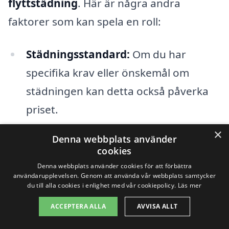
flyttstädning
. Här är några andra
faktorer som kan spela en roll:
Städningsstandard:
Om du har
specifika krav eller önskemål om
städningen kan detta också påverka
priset.
×
Transportkostnader:
Om städfirman
Denna webbplats använder
cookies
behöver köra längre sträckor till din
Denna webbplats använder cookies för att förbättra
bostad, kan det tillkomma
användarupplevelsen. Genom att använda vår webbplats samtycker
du till alla cookies i enlighet med vår cookiepolicy.
Läs mer
transportavgifter.
ACCEPTERA ALLA
AVVISA ALLT
Extra tjänster:
Många städfirmor