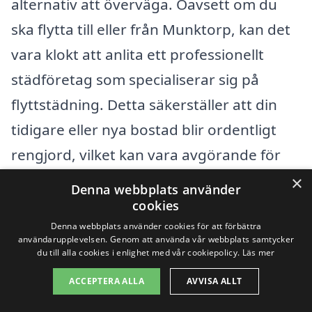
alternativ att överväga. Oavsett om du
ska flytta till eller från Munktorp, kan det
vara klokt att anlita ett professionellt
städföretag som specialiserar sig på
flyttstädning. Detta säkerställer att din
tidigare eller nya bostad blir ordentligt
rengjord, vilket kan vara avgörande för
att få tillbaka hela din hyra eller för att få
×
Denna webbplats använder
nya hyresgäster att vilja flytta in.
cookies
Denna webbplats använder cookies för att förbättra
användarupplevelsen. Genom att använda vår webbplats samtycker
När du letar efter företag för
du till alla cookies i enlighet med vår cookiepolicy.
Läs mer
flyttstädning, kan det vara fördelaktigt att
ACCEPTERA ALLA
AVVISA ALLT
överväga även närliggande städer. Här är