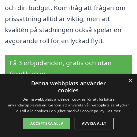
och din budget. Kom ihåg att frågan om
prissättning alltid är viktig, men att
kvalitén på städningen också spelar en
avgörande roll för en lyckad flytt.
Få 3 erbjudanden, gratis och utan
förpliktelser
×
Denna webbplats använder
cookies
Denna webbplats använder cookies för att förbättra
Sök efter en
användarupplevelsen. Genom att använda vår webbplats samtycker
du till alla cookies i enlighet med vår cookiepolicy.
Läs mer
professionell för
ACCEPTERA ALLA
AVVISA ALLT
flyttstädning i andra