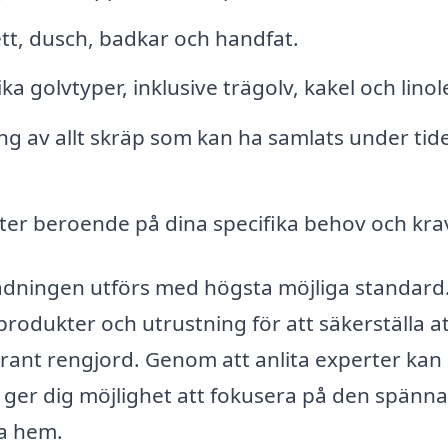
tt, dusch, badkar och handfat.
ka golvtyper, inklusive trägolv, kakel och lino
g av allt skräp som kan ha samlats under tid
er beroende på dina specifika behov och kra
städningen utförs med högsta möjliga standard
odukter och utrustning för att säkerställa a
grant rengjord. Genom att anlita experter kan
et ger dig möjlighet att fokusera på den spänn
ya hem.