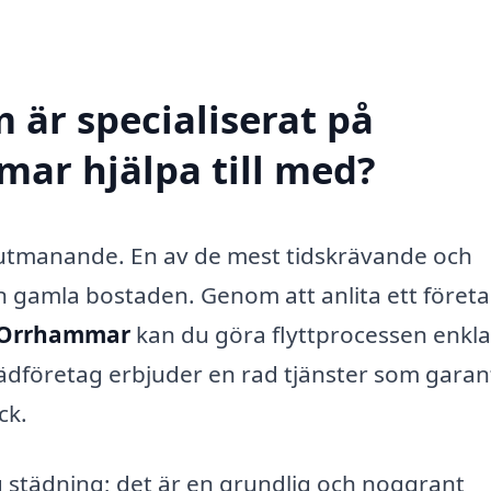
 är specialiserat på
mar hjälpa till med?
 utmanande. En av de mest tidskrävande och
n gamla bostaden. Genom att anlita ett föret
i Orrhammar
kan du göra flyttprocessen enkl
tädföretag erbjuder en rad tjänster som garan
ck.
g städning; det är en grundlig och noggrant