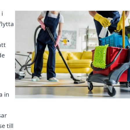
 i
lytta
att
de
a in
sar
e till