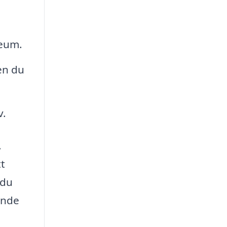
leum.
en du
v.
.
tt
 du
ande