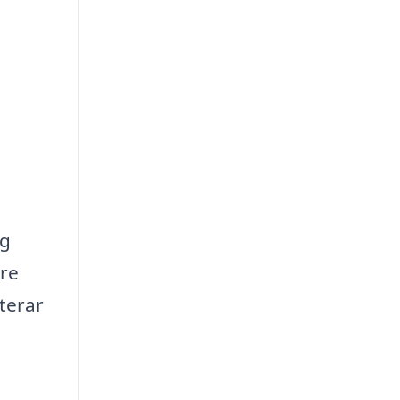
ag
are
terar