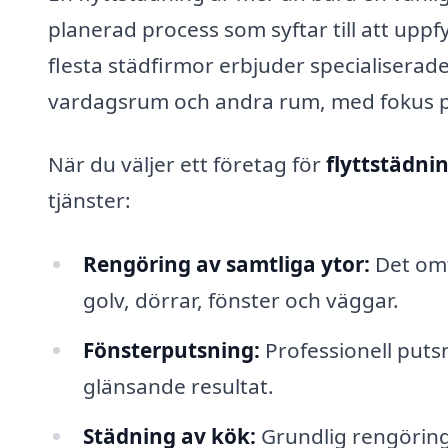
planerad process som syftar till att uppf
flesta städfirmor erbjuder specialiserad
vardagsrum och andra rum, med fokus på 
När du väljer ett företag för
flyttstädni
tjänster:
Rengöring av samtliga ytor:
Det omf
golv, dörrar, fönster och väggar.
Fönsterputsning:
Professionell putsni
glänsande resultat.
Städning av kök:
Grundlig rengöring