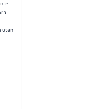
inte
öra
t
m utan