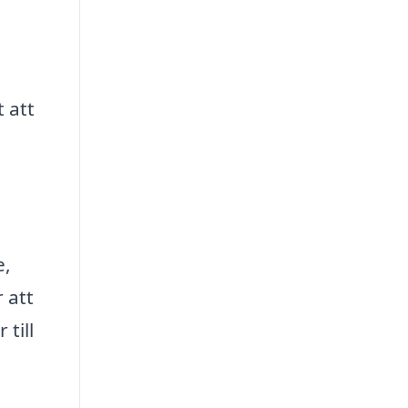
t att
e,
 att
till