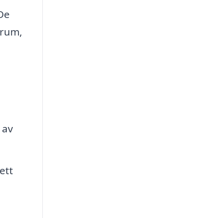
 De
drum,
 av
ett