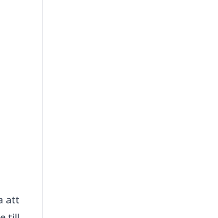
a att
 till