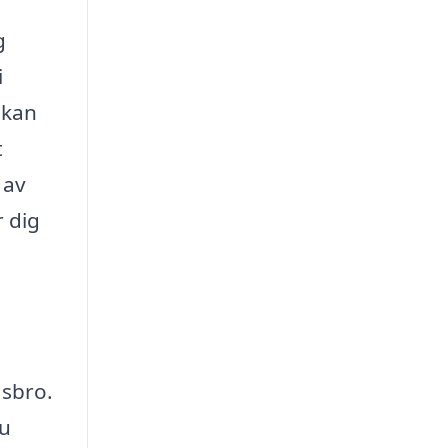
g
i
 kan
t
 av
r dig
dsbro.
du