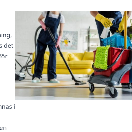
ning,
s det
för
mnas i
ten