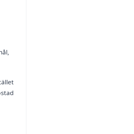
mål,
ället
ostad