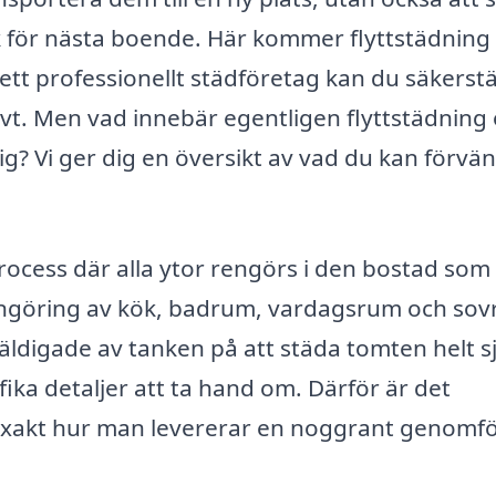
k för nästa boende. Här kommer flyttstädning 
ett professionellt städföretag kan du säkerstä
ivt. Men vad innebär egentligen flyttstädning
dig? Vi ger dig en översikt av vad du kan förvä
rocess där alla ytor rengörs i den bostad som
engöring av kök, badrum, vardagsrum och sov
ldigade av tanken på att städa tomten helt sj
ifika detaljer att ta hand om. Därför är det
t exakt hur man levererar en noggrant genomf