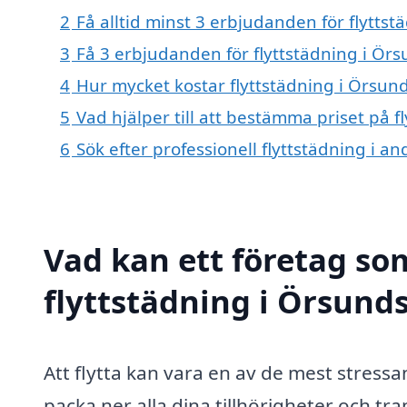
2
Få alltid minst 3 erbjudanden för flytts
3
Få 3 erbjudanden för flyttstädning i Örs
4
Hur mycket kostar flyttstädning i Örsun
5
Vad hjälper till att bestämma priset på 
6
Sök efter professionell flyttstädning i 
Vad kan ett företag som
flyttstädning i Örsunds
Att flytta kan vara en av de mest stressa
packa ner alla dina tillhörigheter och tran