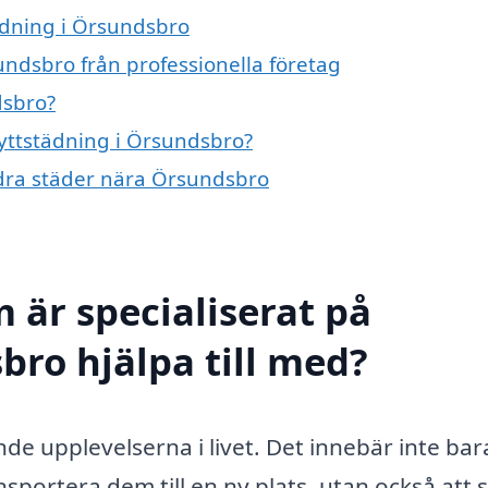
tädning i Örsundsbro
undsbro från professionella företag
dsbro?
flyttstädning i Örsundsbro?
andra städer nära Örsundsbro
 är specialiserat på
bro hjälpa till med?
nde upplevelserna i livet. Det innebär inte bar
sportera dem till en ny plats, utan också att se