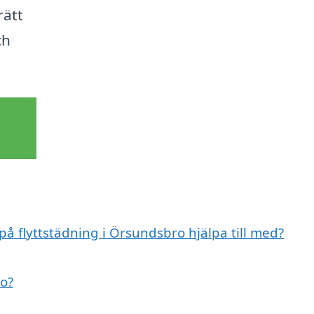
rätt
ch
på flyttstädning i Örsundsbro hjälpa till med?
ro?