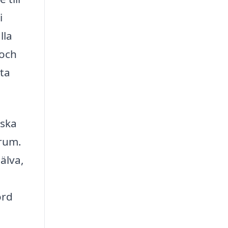
i
lla
 och
nta
 ska
rum.
älva,
örd