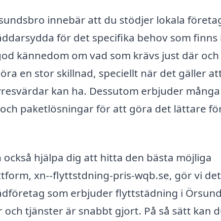
Örsundsbro innebär att du stödjer lokala företa
äddarsydda för det specifika behov som finns 
 god kännedom om vad som krävs just där och
ra en stor skillnad, speciellt när det gäller at
 hyresvärdar kan ha. Dessutom erbjuder många
och paketlösningar för att göra det lättare fö
an också hjälpa dig att hitta den bästa möjliga
ttform, xn--flyttstdning-pris-wqb.se, gör vi det
städföretag som erbjuder flyttstädning i Örsun
 och tjänster är snabbt gjort. På så sätt kan 