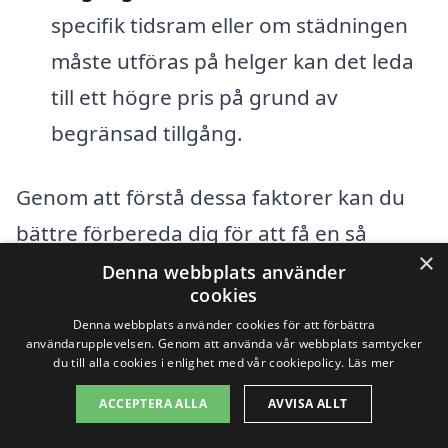
specifik tidsram eller om städningen
måste utföras på helger kan det leda
till ett högre pris på grund av
begränsad tillgång.
Genom att förstå dessa faktorer kan du
bättre förbereda dig för att få en så
×
korrekt och rättvis offert som möjligt för
Denna webbplats använder
cookies
flyttstädning i Oxelösund. Det är också
Denna webbplats använder cookies för att förbättra
alltid rekommenderat att begära flera
användarupplevelsen. Genom att använda vår webbplats samtycker
du till alla cookies i enlighet med vår cookiepolicy.
Läs mer
offerter från olika företag för att jämföra
ACCEPTERA ALLA
AVVISA ALLT
priser och tjänster. Med hjälp av