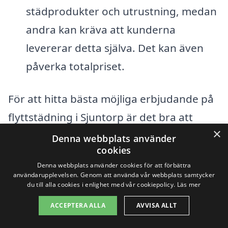
städprodukter och utrustning, medan
andra kan kräva att kunderna
levererar detta själva. Det kan även
påverka totalpriset.
För att hitta bästa möjliga erbjudande på
flyttstädning i Sjuntorp är det bra att
×
jämföra olika företag och deras tjänster.
Denna webbplats använder
cookies
Genom vår plattform, xn--flyttstdning-
Denna webbplats använder cookies för att förbättra
pris-wqb.se, kan du enkelt skaffa flera
användarupplevelsen. Genom att använda vår webbplats samtycker
du till alla cookies i enlighet med vår cookiepolicy.
Läs mer
offerter från professionella städfirmor i
ACCEPTERA ALLA
AVVISA ALLT
ditt område. Detta gör att du kan få en
klar bild av kostnaderna och välja det