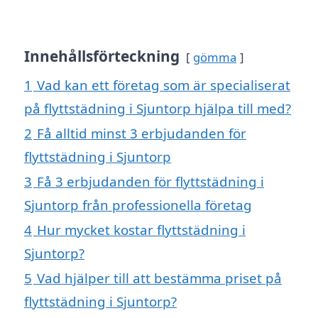
Innehållsförteckning
gömma
1
Vad kan ett företag som är specialiserat
på flyttstädning i Sjuntorp hjälpa till med?
2
Få alltid minst 3 erbjudanden för
flyttstädning i Sjuntorp
3
Få 3 erbjudanden för flyttstädning i
Sjuntorp från professionella företag
4
Hur mycket kostar flyttstädning i
Sjuntorp?
5
Vad hjälper till att bestämma priset på
flyttstädning i Sjuntorp?