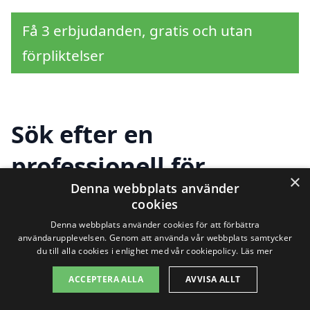
Få 3 erbjudanden, gratis och utan
förpliktelser
Sök efter en
professionell för
×
Denna webbplats använder
flyttstädning i andra
cookies
städer nära Strömsund
Denna webbplats använder cookies för att förbättra
användarupplevelsen. Genom att använda vår webbplats samtycker
du till alla cookies i enlighet med vår cookiepolicy.
Läs mer
ACCEPTERA ALLA
AVVISA ALLT
Att hitta rätt hjälp för flyttstädning i
Strömsund kan vara en utmaning, särskilt