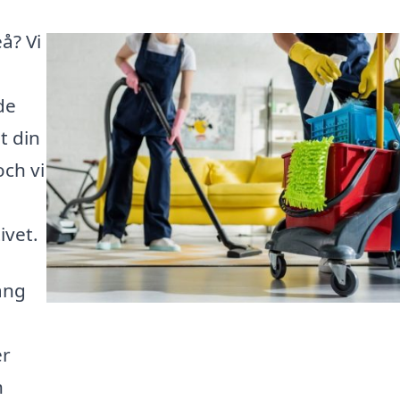
eå? Vi
de
t din
och vi
ivet.
ång
er
n