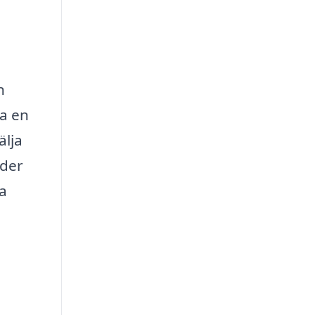
n
ra en
älja
uder
ra