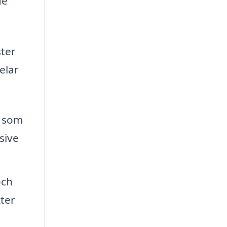
de
ster
elar
d som
sive
och
ter