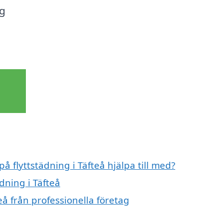
ig
å flyttstädning i Täfteå hjälpa till med?
dning i Täfteå
eå från professionella företag