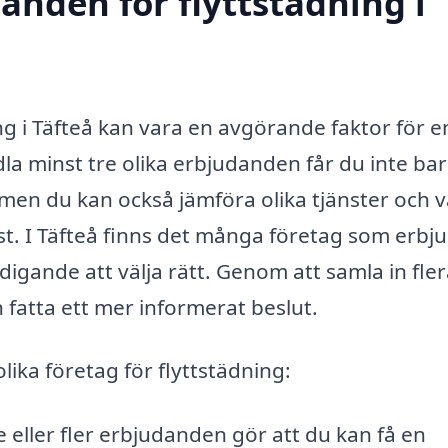
danden för flyttstädning i
ing i Täfteå kan vara en avgörande faktor för e
la minst tre olika erbjudanden får du inte ba
men du kan också jämföra olika tjänster och v
st. I Täfteå finns det många företag som erbj
ldigande att välja rätt. Genom att samla in fle
n fatta ett mer informerat beslut.
lika företag för flyttstädning:
e eller fler erbjudanden gör att du kan få en