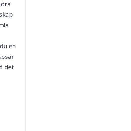
göra
nskap
amla
 du en
assar
å det