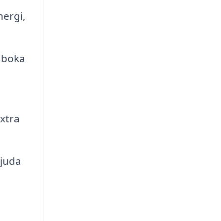
nergi,
 boka
xtra
bjuda