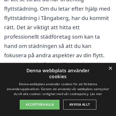
flyttstädning. Om du letar efter hjälp med
flyttstädning i Tångaberg, har du kommit
rätt. Det är viktigt att hitta ett
professionellt städföretag som kan ta
hand om städningen så att du kan
fokusera på andra aspekter av din flytt.
Oavsett om du flyttar till en ny lägenhet
×
Denna webbplats använder
eller ett hus, kan ett städföretag göra
cookies
hela processen mycket enklare.
Denna webbplats använder cookies för att förbättra
användarupplevelsen. Genom att använda vår webbplats samtycker
du till alla cookies i enlighet med vår cookiepolicy.
Läs mer
När du söker efter ett städföretag för
ACCEPTERA ALLA
AVVISA ALLT
flyttstädning i Tångaberg kan det vara bra