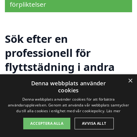
förpliktelser
Sök efter en
professionell för
flyttstädning i andra
städer nära Torpsbruk
×
Denna webbplats använder
cookies
Denna webbplats använder cookies för att förbättra
Att flytta kan vara en hektisk och
användarupplevelsen. Genom att använda vår webbplats samtycker
du till alla cookies i enlighet med vår cookiepolicy.
Läs mer
utmanande upplevelse, och att
ACCEPTERA ALLA
AVVISA ALLT
säkerställa att din gamla bostad är i bästa