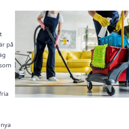
t
är på
väg
e som
ria
 nya