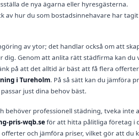
redsställa de nya ägarna eller hyresgästerna.
yck av hur du som bostadsinnehavare har tagi
engöring av ytor; det handlar också om att ska
 dig. Genom att anlita rätt städfirma kan du 
nk på att det alltid är bäst att få flera offerte
dning i Tureholm
. På så sätt kan du jämföra pr
m passar just dina behov bäst.
ch behöver professionell städning, tveka inte a
ing-pris-wqb.se
för att hitta pålitliga företag i 
fferter och jämföra priser, vilket gör att du 