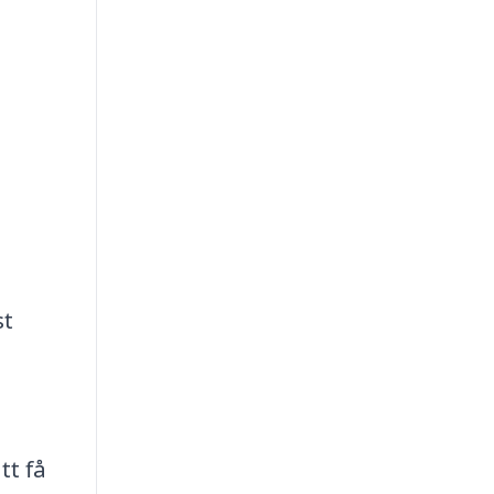
st
u
tt få