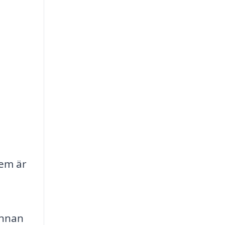
hem är
innan