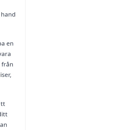
t hand
pa en
vara
r från
iser,
tt
ditt
kan