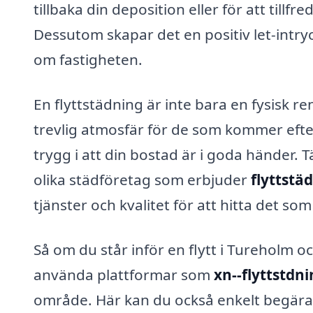
tillbaka din deposition eller för att tillf
Dessutom skapar det en positiv let-intr
om fastigheten.
En flyttstädning är inte bara en fysisk r
trevlig atmosfär för de som kommer efter
trygg i att din bostad är i goda händer. Tä
olika städföretag som erbjuder
flyttstä
tjänster och kvalitet för att hitta det so
Så om du står inför en flytt i Tureholm o
använda plattformar som
xn--flyttstdn
område. Här kan du också enkelt begära o