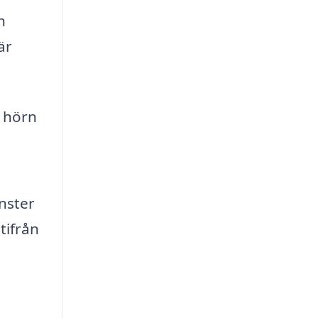
h
är
e hörn
nster
tifrån