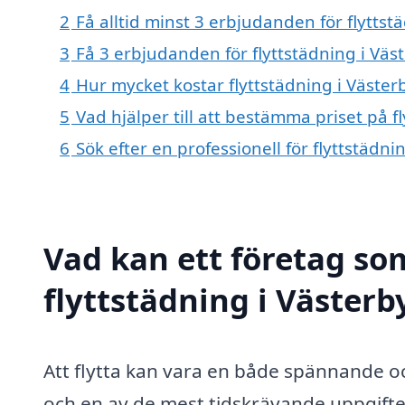
2
Få alltid minst 3 erbjudanden för flyttst
3
Få 3 erbjudanden för flyttstädning i Väst
4
Hur mycket kostar flyttstädning i Väster
5
Vad hjälper till att bestämma priset på f
6
Sök efter en professionell för flyttstädn
Vad kan ett företag som
flyttstädning i Västerb
Att flytta kan vara en både spännande o
och en av de mest tidskrävande uppgift