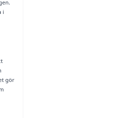
gen.
 i
tt
m
et gör
om