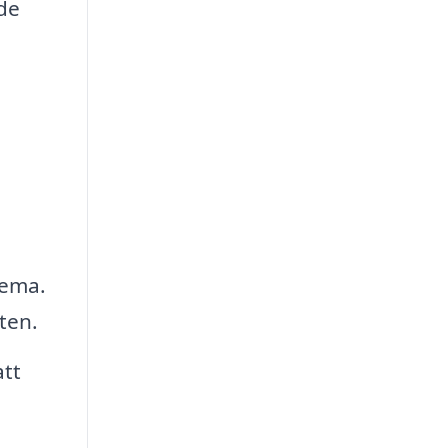
de
hema.
ten.
att