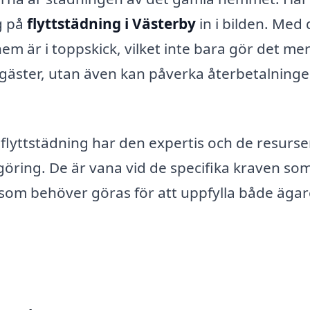
g på
flyttstädning i Västerby
in i bilden. Med
 hem är i toppskick, vilket inte bara gör det me
esgäster, utan även kan påverka återbetalning
 flyttstädning har den expertis och de resurs
göring. De är vana vid de specifika kraven so
d som behöver göras för att uppfylla både äga