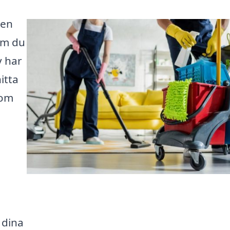
men
 Om du
y har
itta
 om
 dina