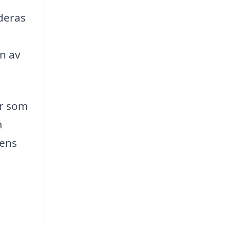
 deras
r
en av
er som
m
rens