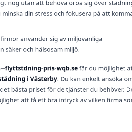
sigt nog utan att behöva oroa sig över städnin
 minska din stress och fokusera på att komma
irmor använder sig av miljövänliga
en säker och hälsosam miljö.
--flyttstdning-pris-wqb.se
får du möjlighet a
tstädning i Västerby
. Du kan enkelt ansöka o
å det bästa priset för de tjänster du behöver. D
ighet att få ett bra intryck av vilken firma s