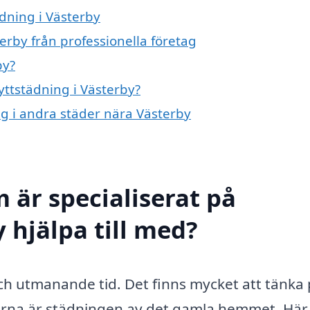
ädning i Västerby
erby från professionella företag
by?
lyttstädning i Västerby?
ing i andra städer nära Västerby
 är specialiserat på
y hjälpa till med?
ch utmanande tid. Det finns mycket att tänka 
erna är städningen av det gamla hemmet. Här