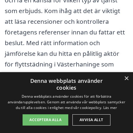
och få en känsla för vilken typ av tjänst
som erbjuds. Kom ihåg att det är viktigt
att läsa recensioner och kontrollera
företagens referenser innan du fattar ett
beslut. Med rätt information och
jämförelse kan du hitta en pålitlig aktör
för flyttstädning i Västerhaninge som
passar dina behov och din budget.
×
Denna webbplats använder
cookies
Få 3 erbjudanden, gratis och utan
Denna webbplats använder cookies för att förbättra
användarupplevelsen. Genom att använda vår webbplats samtycker
förpliktelser
du till alla cookies i enlighet med vår cookiepolicy.
Läs mer
ACCEPTERA ALLA
AVVISA ALLT