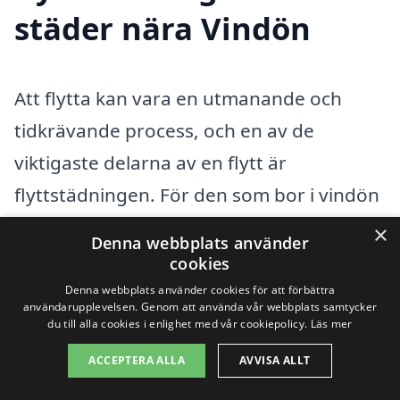
städer nära Vindön
Att flytta kan vara en utmanande och
tidkrävande process, och en av de
viktigaste delarna av en flytt är
flyttstädningen. För den som bor i vindön
och behöver hjälp med flyttstädning finns
×
Denna webbplats använder
det flera professionella företag i närheten
cookies
som kan hjälpa till. Genom att anlita
Denna webbplats använder cookies för att förbättra
användarupplevelsen. Genom att använda vår webbplats samtycker
experter inom städning kan man
du till alla cookies i enlighet med vår cookiepolicy.
Läs mer
säkerställa att man lämnar sin gamla
ACCEPTERA ALLA
AVVISA ALLT
bostad i bästa skick.