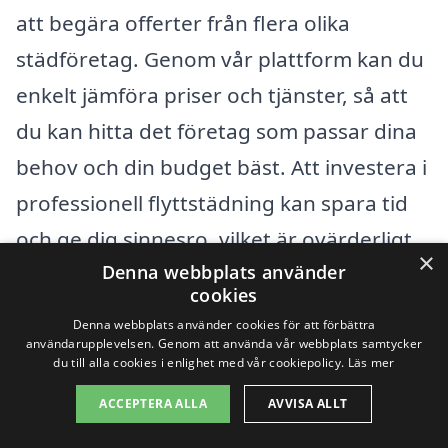
att begära offerter från flera olika
städföretag. Genom vår plattform kan du
enkelt jämföra priser och tjänster, så att
du kan hitta det företag som passar dina
behov och din budget bäst. Att investera i
professionell flyttstädning kan spara tid
och ge dig sinnesro, vilket är ovärderligt
×
Denna webbplats använder
under en flytt. Tveka inte att använda
cookies
våra resurser för att hitta det perfekta
Denna webbplats använder cookies för att förbättra
företaget för din flyttstädning i Viskafors.
användarupplevelsen. Genom att använda vår webbplats samtycker
du till alla cookies i enlighet med vår cookiepolicy.
Läs mer
ACCEPTERA ALLA
AVVISA ALLT
Få 3 erbjudanden, gratis och utan