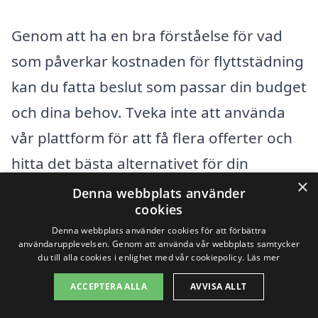
Genom att ha en bra förståelse för vad
som påverkar kostnaden för flyttstädning
kan du fatta beslut som passar din budget
och dina behov. Tveka inte att använda
vår plattform för att få flera offerter och
hitta det bästa alternativet för din
×
flyttstädning i Arnö.
Denna webbplats använder
cookies
Denna webbplats använder cookies för att förbättra
Få 3 erbjudanden, gratis och utan
användarupplevelsen. Genom att använda vår webbplats samtycker
du till alla cookies i enlighet med vår cookiepolicy.
Läs mer
förpliktelser
ACCEPTERA ALLA
AVVISA ALLT