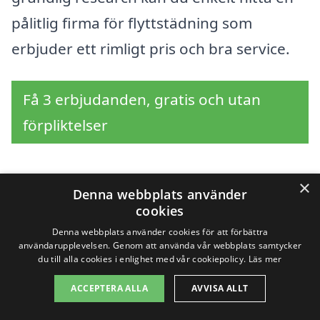
pålitlig firma för flyttstädning som
erbjuder ett rimligt pris och bra service.
Få 3 erbjudanden, gratis och utan
förpliktelser
×
Denna webbplats använder
Sök efter en
cookies
professionell för
Denna webbplats använder cookies för att förbättra
användarupplevelsen. Genom att använda vår webbplats samtycker
du till alla cookies i enlighet med vår cookiepolicy.
Läs mer
flyttstädning i andra
ACCEPTERA ALLA
AVVISA ALLT
städer nära Dala-Floda