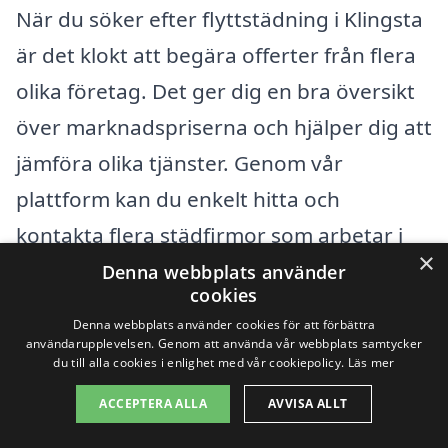
När du söker efter flyttstädning i Klingsta
är det klokt att begära offerter från flera
olika företag. Det ger dig en bra översikt
över marknadspriserna och hjälper dig att
jämföra olika tjänster. Genom vår
plattform kan du enkelt hitta och
kontakta flera städfirmor som arbetar i
×
ditt område, vilket gör processen mycket
Denna webbplats använder
cookies
smidigare för dig.
Denna webbplats använder cookies för att förbättra
användarupplevelsen. Genom att använda vår webbplats samtycker
du till alla cookies i enlighet med vår cookiepolicy.
Läs mer
Kom ihåg att alltid fråga om eventuella
dolda avgifter och specifika tjänster som
ACCEPTERA ALLA
AVVISA ALLT
ingår i städningen. Genom att vara