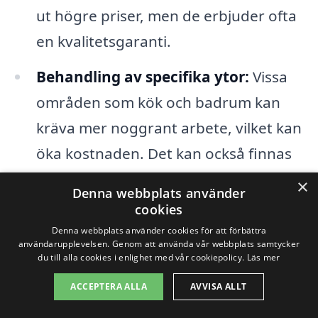
ut högre priser, men de erbjuder ofta
en kvalitetsgaranti.
Behandling av specifika ytor:
Vissa
områden som kök och badrum kan
kräva mer noggrant arbete, vilket kan
öka kostnaden. Det kan också finnas
specifika önskemål från kunden som
×
Denna webbplats använder
tillkommer.
cookies
Denna webbplats använder cookies för att förbättra
Tilläggstjänster:
Många städfirmor
användarupplevelsen. Genom att använda vår webbplats samtycker
du till alla cookies i enlighet med vår cookiepolicy.
Läs mer
erbjuder tilläggstjänster som
ACCEPTERA ALLA
AVVISA ALLT
fönsterputsning, gardinrengöring
eller möbelflyttning. Dessa tjänster