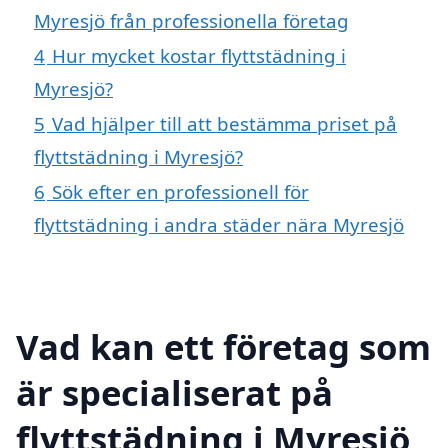
Myresjö från professionella företag
4
Hur mycket kostar flyttstädning i
Myresjö?
5
Vad hjälper till att bestämma priset på
flyttstädning i Myresjö?
6
Sök efter en professionell för
flyttstädning i andra städer nära Myresjö
Vad kan ett företag som
är specialiserat på
flyttstädning i Myresjö