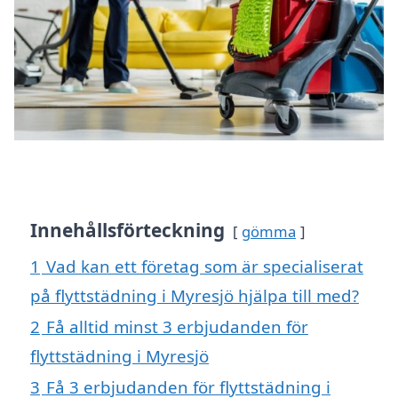
Innehållsförteckning
gömma
1
Vad kan ett företag som är specialiserat
på flyttstädning i Myresjö hjälpa till med?
2
Få alltid minst 3 erbjudanden för
flyttstädning i Myresjö
3
Få 3 erbjudanden för flyttstädning i