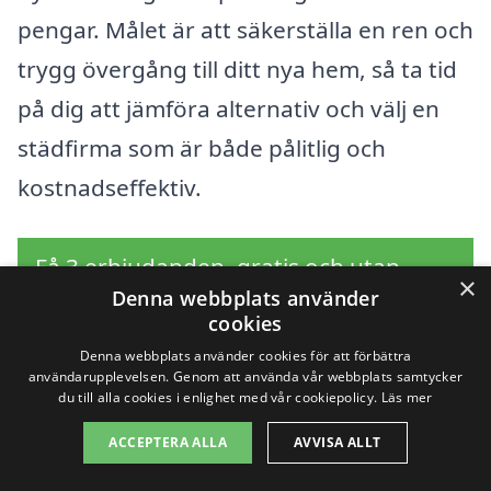
pengar. Målet är att säkerställa en ren och
trygg övergång till ditt nya hem, så ta tid
på dig att jämföra alternativ och välj en
städfirma som är både pålitlig och
kostnadseffektiv.
Få 3 erbjudanden, gratis och utan
×
Denna webbplats använder
förpliktelser
cookies
Denna webbplats använder cookies för att förbättra
användarupplevelsen. Genom att använda vår webbplats samtycker
du till alla cookies i enlighet med vår cookiepolicy.
Läs mer
Sök efter en
ACCEPTERA ALLA
AVVISA ALLT
professionell för