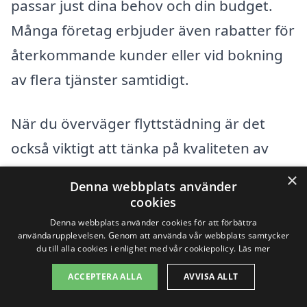
passar just dina behov och din budget.
Många företag erbjuder även rabatter för
återkommande kunder eller vid bokning
av flera tjänster samtidigt.
När du överväger flyttstädning är det
också viktigt att tänka på kvaliteten av
tjänsten. Det billigaste alternativet är inte
×
Denna webbplats använder
alltid det bästa. Se till att läsa recensioner
cookies
och säkerställa att företaget har
Denna webbplats använder cookies för att förbättra
användarupplevelsen. Genom att använda vår webbplats samtycker
erfarenhet inom flyttstädning. Med rätt
du till alla cookies i enlighet med vår cookiepolicy.
Läs mer
val kan du uppnå en kostnadseffektiv
ACCEPTERA ALLA
AVVISA ALLT
städning som gör flytten mycket